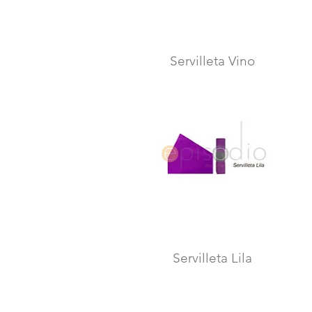
Servilleta Vino
Vista rápida
Servilleta Lila
Vista rápida