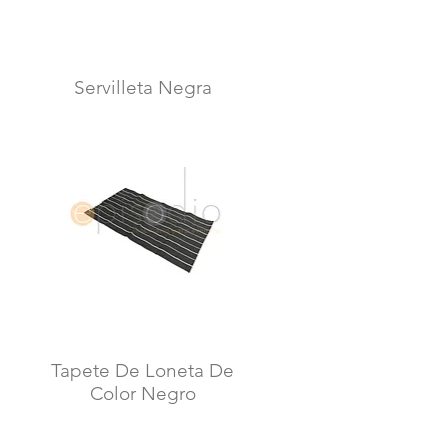
Servilleta Negra
Vista rápida
Tapete De Loneta De
Vista rápida
Color Negro